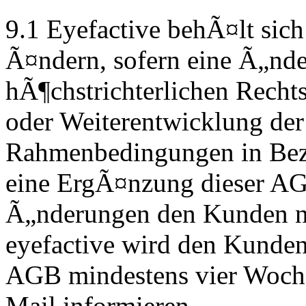
9.1 Eyefactive behÃ¤lt sic
Ã¤ndern, sofern eine Ã„nde
hÃ¶chstrichterlichen Recht
oder Weiterentwicklung der
Rahmenbedingungen in Bezu
eine ErgÃ¤nzung dieser AG
Ã„nderungen den Kunden ni
eyefactive wird den Kunde
AGB mindestens vier Wochen
Mail informieren.