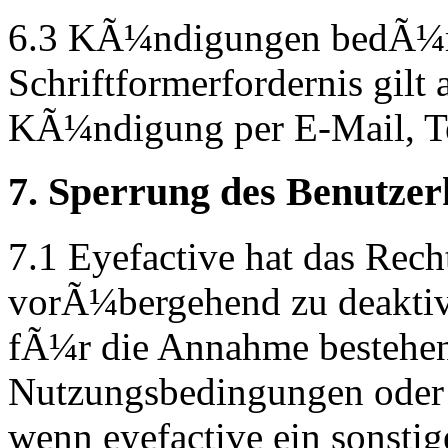
6.3 KÃ¼ndigungen bedÃ¼rf
Schriftformerfordernis gilt 
KÃ¼ndigung per E-Mail, Tel
7. Sperrung des Benutzer
7.1 Eyefactive hat das Rec
vorÃ¼bergehend zu deakti
fÃ¼r die Annahme bestehen
Nutzungsbedingungen oder 
wenn eyefactive ein sonstige