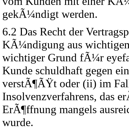
vom Kunden mit einer KÃ¼
gekÃ¼ndigt werden.
6.2 Das Recht der Vertragspa
KÃ¼ndigung aus wichtigem
wichtiger Grund fÃ¼r eyefac
Kunde schuldhaft gegen eine
verstÃ¶ÃŸt oder (ii) im Fal
Insolvenzverfahrens, das er
ErÃ¶ffnung mangels ausre
wurde.