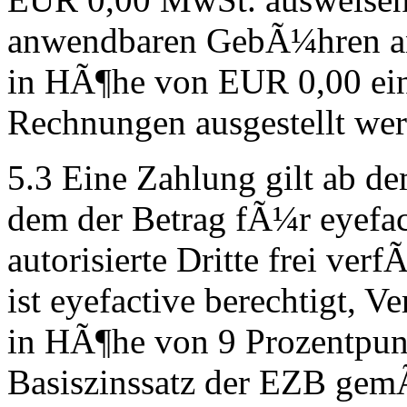
anwendbaren GebÃ¼hren ang
in HÃ¶he von EUR 0,00 ei
Rechnungen ausgestellt wer
5.3 Eine Zahlung gilt ab d
dem der Betrag fÃ¼r eyefac
autorisierte Dritte frei ver
ist eyefactive berechtigt,
in HÃ¶he von 9 Prozentpun
Basiszinssatz der EZB gem