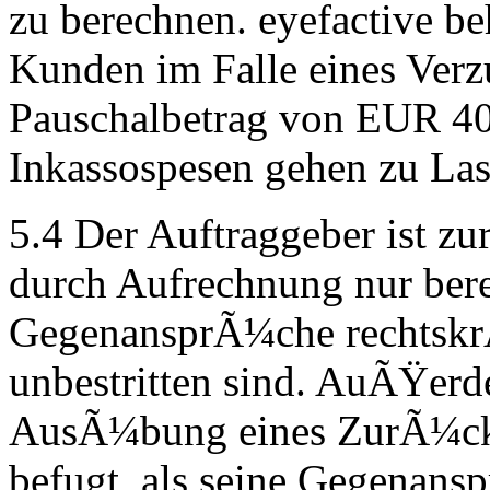
zu berechnen. eyefactive be
Kunden im Falle eines Verz
Pauschalbetrag von EUR 40,
Inkassospesen gehen zu Las
5.4 Der Auftraggeber ist zu
durch Aufrechnung nur bere
GegenansprÃ¼che rechtskrÃ¤
unbestritten sind. AuÃŸerd
AusÃ¼bung eines ZurÃ¼ckb
befugt, als seine Gegenans