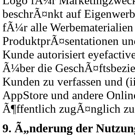
Logo fÃ¼r Marketingzwecke
beschrÃ¤nkt auf Eigenwerbu
fÃ¼r alle Werbematerialien
ProduktprÃ¤sentationen un
Kunde autorisiert eyefactive
Ã¼ber die GeschÃ¤ftsbezie
Kunden zu verfassen und (i
AppStore und andere Onlin
Ã¶ffentlich zugÃ¤nglich z
9. Ã„nderung der Nutzu