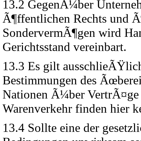
13.2 GegenÃ¼ber Unternehm
Ã¶ffentlichen Rechts und Ã¶
SondervermÃ¶gen wird Ham
Gerichtsstand vereinbart.
13.3 Es gilt ausschlieÃŸlic
Bestimmungen des Ãœberei
Nationen Ã¼ber VertrÃ¤ge 
Warenverkehr finden hier 
13.4 Sollte eine der gesetz