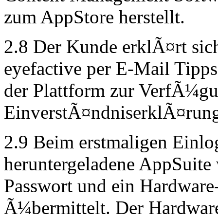
zum AppStore herstellt.
2.8 Der Kunde erklÃ¤rt sich
eyefactive per E-Mail Tipp
der Plattform zur VerfÃ¼gu
EinverstÃ¤ndniserklÃ¤rung 
2.9 Beim erstmaligen Einl
heruntergeladene AppSuite
Passwort und ein Hardware
Ã¼bermittelt. Der Hardware