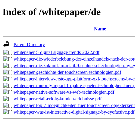
Index of /whitepaper/de
Name
Parent Directory
whitepaper-5-digital-signage-trends-2022.pdf
whitepaper-die-wiederbelebung-des-einzelhandels-nach-der-coro
whitepaper-die-zukunft-im-retail-9-schluesseltechnologien-by-e
whitepaper-geschichte-der-touchscreen-technologien.pdf
whitepaper-interview-erste-app-plattform-xxl-touchscreens-by-e
whitepaper-minority-report-15-jahre-spaeter-technologien-fuer-
whitepaper-native-software-vs-web-technologien.pdf
whitepaper-retail-erfolg-kunden-erlebnisse.pdf
whitepaper-top-7-moeglichkeiten-fuer-touchscreen-objekterken
whitepaper-was-ist-interactive-digital-signage-by-eyefactive.pdf